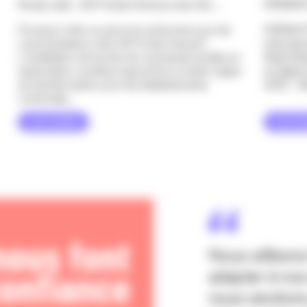
Study case : 201 Forest Avenue avec les ...
PERIMATI
Pourquoi créer un parcours autonome pour les
PERIMATI
consommateurs chez 201 Forest Avenue?
internatio
L’installation de bornes de commande tactiles en
Retail W
restauration constitue aujourd’hui un levier majeur
et digita
de transformation pour les établissements
2025 – Ret
confrontés...
Lire l’article
Lire l’ar
 nous font
Nous utilison
onfiance
adapter à no
nous vendons