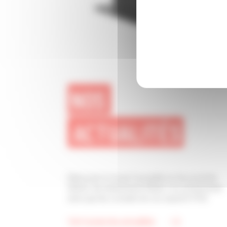
NOS
ACTUALITÉS
Retrouvez ici toute l'actualité sur les produits
SAGA, les évènements Retail, nos partenariats
ainsi que les conseils de nos experts POS.
Voir toutes les actualités