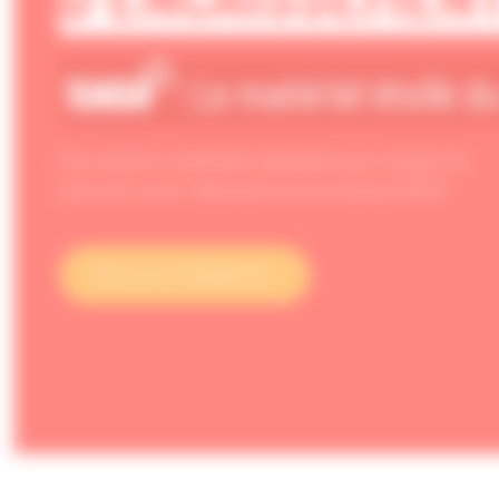
: Le matériel étoilé d
Des solutions matérielles digitalisées pour équiper les
points de vente, fabriquées sous la marque SAGA.
Découvrir PERIMATIC