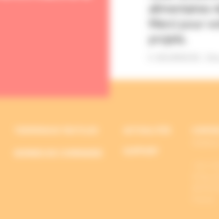
alimentaires r
Merci pour vo
projets.
E. BOURGEOIS , Glory
TERMINAUX TACTILES
ACTUALITÉS
CONTA
PERIMA
SUPPORT
BORNES DE COMMANDE
+33 2 28
12 Rue d
44730 S
France