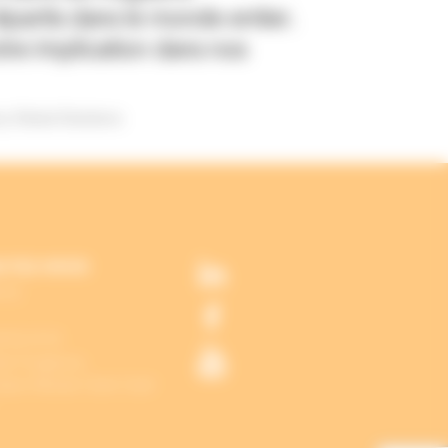
épartis dans le monde entier.
tre implication dans nos
 Global Solutions
CTEZ-NOUS
TIC
 53 01 01
es Forgerons
aint-Michel-Chef-Chef