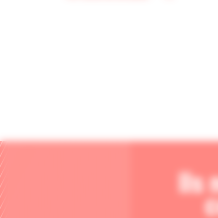
Ils
c